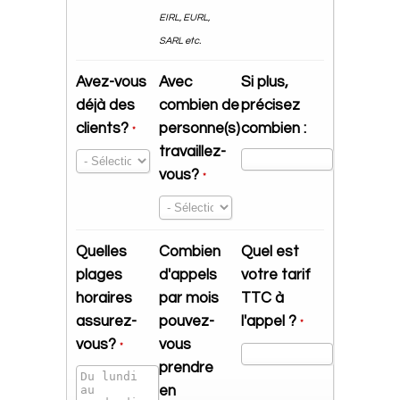
EIRL, EURL,
SARL etc.
Avez-vous
Avec
Si plus,
déjà des
combien de
précisez
clients?
personne(s)
combien :
*
travaillez-
vous?
*
Quelles
Combien
Quel est
plages
d'appels
votre tarif
horaires
par mois
TTC à
assurez-
pouvez-
l'appel ?
*
vous?
vous
*
prendre
en