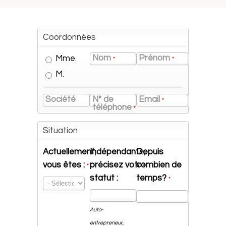
Coordonnées
Nom
Prénom
Mme.
*
*
M.
Société
N° de
Email
*
téléphone
*
Situation
Actuellement,
Indépendants,
Depuis
vous êtes :
précisez votre
combien de
*
statut :
temps?
*
Auto-
entrepreneur,