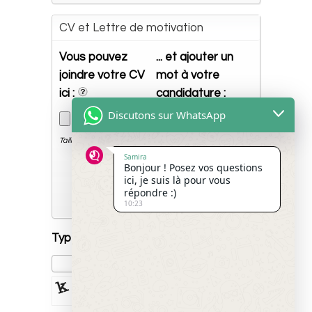
CV et Lettre de motivation
Vous pouvez
... et ajouter un
joindre votre CV
mot à votre
ici :
candidature :
Discutons sur WhatsApp
Taille maximum 10MB
Samira
Bonjour ! Posez vos questions
ici, je suis là pour vous
Quels sont vos plus grands
répondre :)
atouts pour ce métier, etc.?
10:23
Type the characters
*