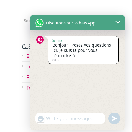
Discutons sur WhatsApp
Samira
Bonjour ! Posez vos questions
Catégories
ici, je suis là pour vous
répondre :)
Blog
00:03
Les Bonnes Pratiques
Productivité
Télésecrétariat
Show
undefined
Emojis